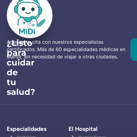
¿Listo
Agenda tu cita con nuestros especialistas
certificados. Más de 60 especialidades médicas en
para
Manta, sin necesidad de viajar a otras ciudades.
cuidar
de
tu
salud?
Especialidades
El Hospital