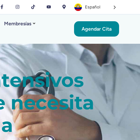
Español
Membresías
Agendar Cita
tensivos
e necesita
na