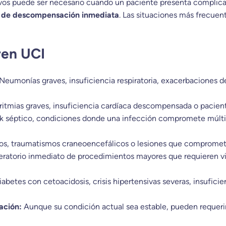
ivos puede ser necesario cuando un paciente presenta complic
go de descompensación inmediata
. Las situaciones más frecuen
ren UCI
Neumonías graves, insuficiencia respiratoria, exacerbaciones 
rritmias graves, insuficiencia cardíaca descompensada o paciente
k séptico, condiciones donde una infección compromete múltip
os, traumatismos craneoencefálicos o lesiones que compromete
ratorio inmediato de procedimientos mayores que requieren vig
abetes con cetoacidosis, crisis hipertensivas severas, insufici
ación:
Aunque su condición actual sea estable, pueden requerir v