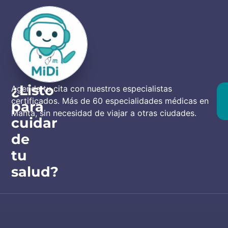
¿Listo
Agenda tu cita con nuestros especialistas
certificados. Más de 60 especialidades médicas en
para
Manta, sin necesidad de viajar a otras ciudades.
cuidar
de
tu
salud?